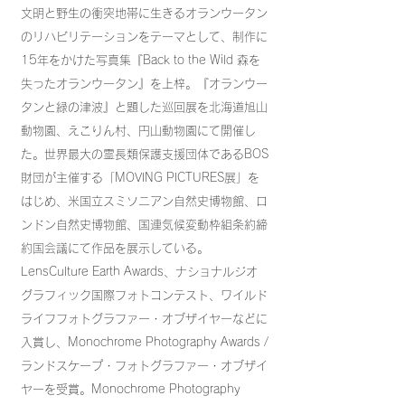
文明と野生の衝突地帯に生きるオランウータン
のリハビリテーションをテーマとして、制作に
15年をかけた写真集『Back to the Wild 森を
失ったオランウータン』を上梓。『オランウー
タンと緑の津波』と題した巡回展を北海道旭山
動物園、えこりん村、円山動物園にて開催し
た。世界最大の霊長類保護支援団体であるBOS
財団が主催する「MOVING PICTURES展」を
はじめ、米国立スミソニアン自然史博物館、ロ
ンドン自然史博物館、国連気候変動枠組条約締
約国会議にて作品を展示している。
LensCulture Earth Awards、ナショナルジオ
グラフィック国際フォトコンテスト、ワイルド
ライフフォトグラファー・オブザイヤーなどに
入賞し、Monochrome Photography Awards /
ランドスケープ・フォトグラファー・オブザイ
ヤーを受賞。Monochrome Photography