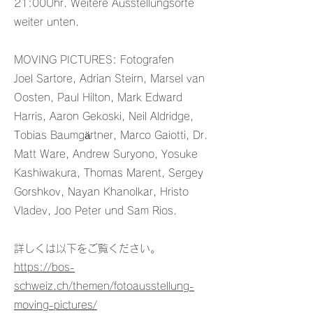
21:00Uhr. Weitere Ausstellungsorte
weiter unten.
MOVING PICTURES: Fotografen
Joel Sartore, Adrian Steirn, Marsel van
Oosten, Paul Hilton, Mark Edward
Harris, Aaron Gekoski, Neil Aldridge,
Tobias Baumgärtner, Marco Gaiotti, Dr.
Matt Ware, Andrew Suryono, Yosuke
Kashiwakura, Thomas Marent, Sergey
Gorshkov, Nayan Khanolkar, Hristo
Vladev, Joo Peter und Sam Rios.
詳しくは以下をご覧ください。
https://bos-
schweiz.ch/themen/fotoausstellung-
moving-pictures/