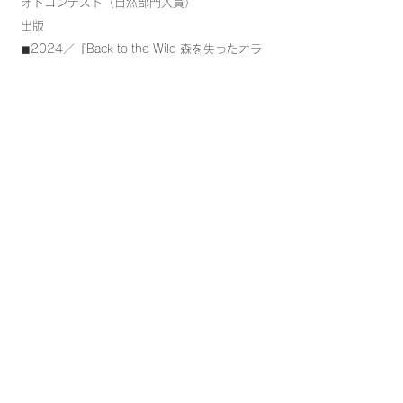
ォトコンテスト（自然部門入賞）
出版
◼︎2024／『Back to the Wild 森を失ったオラ
ンウータン』（A&F BOOKS）
◼︎2020／写真集「倒木」（冬青社）
◼︎2017／気候変動に関する教育「The
Climate Smart Evolution」（ルーシー財団）
◼︎2015／LensCulture Earth Awards
Book（LensCulture）
写真展示
◼︎2024／『オランウータンと緑の津波』展
（北海道旭山動物園、えこりん村、円山動物
園）
◼︎2020／ワイルドライフフォトグラファー・
オブザイヤー写真展／ロンドン自然史博物館
（イギリス）
◼︎2019／CLIMATE SMART EVOLUTION for
2019 SCUDERIA ART NIGHT（イタリア）