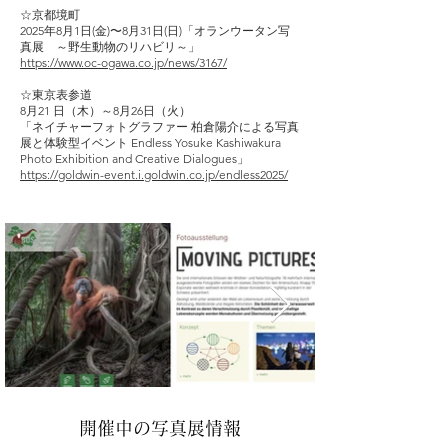
☆京都境町
2025年8月1日(金)〜8月31日(日)「オランウータン写
真展 ～野生動物のリハビリ～」
https://www.oc-ogawa.co.jp/news/3167/
☆東京表参道
8月21 日（木）～8月26日（火）
「ネイチャーフォトグラファー 柏倉陽介による写真
展と体験型イベント Endless Yosuke Kashiwakura
Photo Exhibition and Creative Dialogues」
https://goldwin-event.i.goldwin.co.jp/endless2025/
​開催中の写真展情報