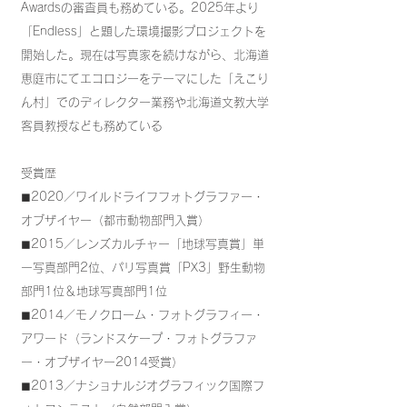
Awardsの審査員も務めている。2025年より
「Endless」と題した環境撮影プロジェクトを
開始した。現在は写真家を続けながら、北海道
恵庭市にてエコロジーをテーマにした「えこり
ん村」でのディレクター業務や北海道文教大学
客員教授なども務めている
受賞歴
◼︎2020／ワイルドライフフォトグラファー・
オブザイヤー（都市動物部門入賞）
◼︎2015／レンズカルチャー「地球写真賞」単
一写真部門2位、パリ写真賞「PX3」野生動物
部門1位＆地球写真部門1位
◼︎2014／モノクローム・フォトグラフィー・
アワード（ランドスケープ・フォトグラファ
ー・オブザイヤー2014受賞）
◼︎2013／ナショナルジオグラフィック国際フ