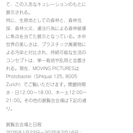
て、この入念なキュレーションのもとに
展示される。
特に、生息地としての森林と、森林伐
採、森林火災、違法行為による森林破壊
に焦点を当てた展示となっている。水中
世界の美しさは、プラスチック廃棄物に
よる汚染と対比され、持続可能な生活の
コンセプトは、単一栽培や乱用と並置さ
れる。現在、MOVING PICTURESは
Photobastei（Sihlquai 125, 8005
Zurich）でご覧いただけます。開館時間
水・日12:00～18:00、木～土12:00～
21:00。その他の展覧会会場は下記の通
り。
展覧会会場と日程
2025年1月23日～2025年2月16日：