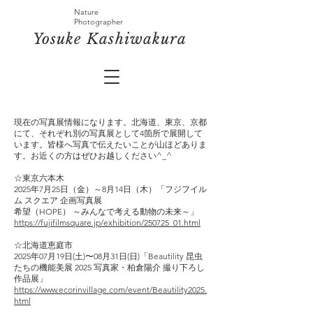
Nature
Photographer
​Yosuke
Kashiwakura
現在の写真展情報になります。北海道、東京、京都
にて、それぞれ別の写真展として4箇所で展開して
います。皆様へ写真で伝えたいことが山ほどありま
す。お近くの方はぜひお越しください^_^
☆東京六本木
2025年7月25日（金）～8月14日（木）「フジフイル
ム スクエア 企画写真展
希望（HOPE） ～みんなで考える動物の未来～」
https://fujifilmsquare.jp/exhibition/250725_01.html
☆北海道恵庭市
2025年07月19日(土)〜08月31日(日)「Beautility 昆虫
たちの機能美展 2025 写真家・柏倉陽介 撮り下ろし
作品展」
https://www.ecorinvillage.com/event/Beautility2025.
html