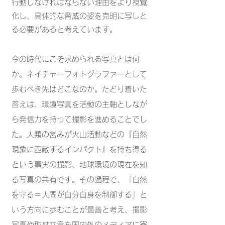
行動しなければならない理由をより視覚
化し、具体的な脅威の姿を克明に写しと
る必要があると考えています。
今の時代にこそ求められる写真とは何
か。ネイチャーフォトグラファーとして
歩むべき先はどこなのか。たどり着いた
答えは、環境写真を活動の主軸としなが
ら発信力を持って撮影を進めることでし
た。人類の営みが火山活動などの『自然
現象に匹敵するインパクト』を持ち得る
という事実の撮影、地球環境の現在を知
る写真の共有です。その過程で、「自然
を守る＝人間が自分自身を制御する」と
いう方向に歩むことが最善と考え、撮影
写真や取材文章を国内外のメディアに寄