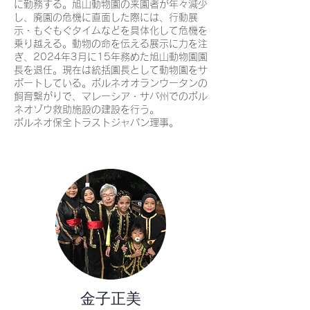
に勤務する。旭山動物園の来園者が年々減少
し、廃園の危機に直面した際には、行動展
示・もぐもぐタイムなどを具体化して危機を
乗り越える。動物の命を伝える展示に力を注
ぎ、2024年3月に15年務めた旭山動物園園
長を退任。現在は統括園長として動物園をサ
ポートしている。ボルネオオランウータンの
飼育繋がりで、マレーシア・サバ州でのボル
ネオゾウ救助施設の建設を行う。
ボルネオ保全トラストジャパン理事。
金子正美