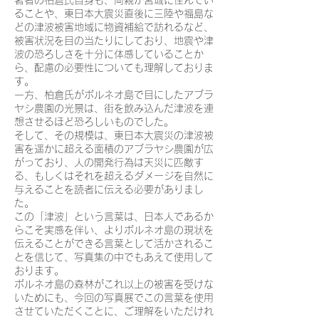
著者の柏倉氏自身も、両親が宮城に住んでい
ることや、東日本大震災直後に三陸や福島な
どの津波被害地域に物資補給で訪れるなど、
被害状況を目の当たりにしており、地震や津
波の恐ろしさを十分に体感していることか
ら、配慮の必要性についても理解しておりま
す。
一方、柏倉氏がボルネオ島で目にしたアブラ
ヤシ農園の光景は、街を飲み込んだ津波を連
想させるほど恐ろしいものでした。
そして、その規模は、東日本大震災の津波被
害を遥かに超える面積のアブラヤシ農園が広
がっており、人の開発行為は天災に匹敵す
る、もしくはそれを超えるダメージを自然に
与えることを読者に伝える必要がありまし
た。
この「津波」という言葉は、日本人であるか
らこそ実感を伴い、よりボルネオ島の現状を
伝えることができる言葉として活かされるこ
とを信じて、写真集の中でもあえて使用して
おります。
ボルネオ島の森林がこれ以上の被害を受けな
いためにも、今回の写真展でこの言葉を使用
させていただくことに、ご理解をいただけれ