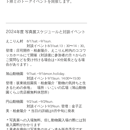
ト陣とのトークイベントを開催します。
2024年度 写真展スケジュールと対談イベント
えこりん村 8/17sat.~9/1sun.
対談イベント8/31sat.13：30〜14：30。
登壇：庄司開作・柏倉陽介。えこりん村内のココワ
ッカホールにて開催（対談後に参加者の方々からの
ご質問などを受け付ける場合は+30分延長となる場
合があります）。
旭山動物園 9/7sat.~9/16mon.holiday.
対談イベント9/15sun. 14:00〜15:00
登壇：坂東
統括園長
・柏倉陽介「動物の気持ちと生
きるための余地」 場所：
いこいの広場（旭山動物
園くらぶ売店横無料休憩所）
円山動物園 9/21sat.~9/29sun.
対談イベント9/29sun. 登壇：金子正
美・柏倉陽介
＊当日の詳細は8月中旬に発表
＊写真展への入場無料。但し動物園入場の際には別
途入園料がかかります
​＊著者在廊中は写真集のサイン本を販売予定です。