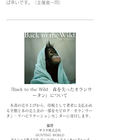
ば幸いです。（主催者一同）
『Back to the Wild 森を失ったオランウ
ータン』
​について
本書の売り上げから、印税として著者に支払われ
る全額と本の売上金の一部をセピロク・オランウー
タン・リハビリテーションセンターに寄付します。
協
賛
サラヤ株式会社
HUNTING WORLD
デリシャス株式会社 アレフ(びっくりドンキー)グループ