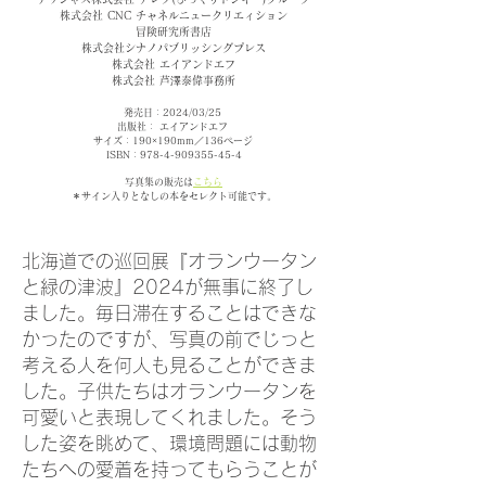
株式会社 CNC チャネルニュークリエィション
冒険研究所書店
株式会社シナノパブリッシングプレス
株式会社 エイアンドエフ
株式会社 芦澤泰偉事務所
発売日：2024/03/25
出版社： エイアンドエフ
サイズ：190×190mm／136ページ
ISBN：978-4-909355-45-4
写真集の販売は
こちら
＊サイン入りとなしの本をセレクト可能です。
北海道での巡回展『オランウータン
と緑の津波』2024が無事に終了し
ました。毎日滞在することはできな
かったのですが、写真の前でじっと
考える人を何人も見ることができま
した。子供たちはオランウータンを
可愛いと表現してくれました。そう
した姿を眺めて、環境問題には動物
たちへの愛着を持ってもらうことが