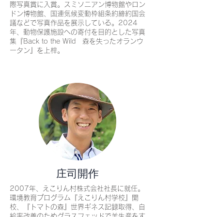
際写真賞に入賞。スミソニアン博物館やロン
ドン博物館、国連気候変動枠組条約締約国会
議などで写真作品を展示している。2024
年、動物保護施設への寄付を目的とした写真
集『Back to the Wild 森を失ったオランウ
ータン』を上梓。
庄司開作
2007年、えこりん村株式会社社長に就任。
環境教育プログラム『えこりん村学校』開
校、『トマトの森』世界ギネス記録取得、自
給率改善のためグラスフェッドで羊生産をす