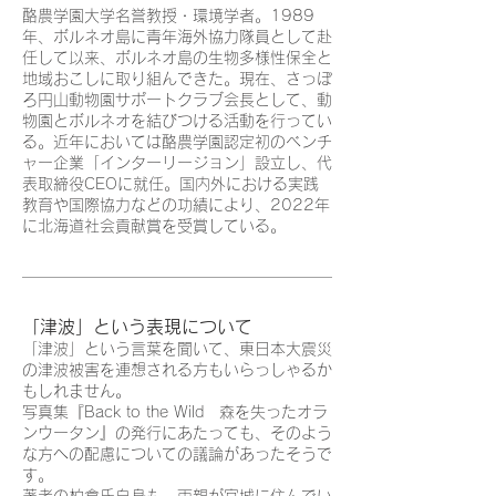
酪農学園大学名誉教授・環境学者。1989
年、ボルネオ島に青年海外協力隊員として赴
任して以来、ボルネオ島の生物多様性保全と
地域おこしに取り組んできた。現在、さっぽ
ろ円山動物園サポートクラブ会長として、動
物園とボルネオを結びつける活動を行ってい
る。近年においては酪農学園認定初のベンチ
ャー企業「インターリージョン」設立し、代
表取締役CEOに就任。国内外における実践
教育や国際協力などの功績により、2022年
に北海道社会貢献賞を受賞している。
「津波」という表現について
「津波」という言葉を聞いて、東日本大震災
の津波被害を連想される方もいらっしゃるか
もしれません。
写真集『Back to the Wild 森を失ったオラ
ンウータン』の発行にあたっても、そのよう
な方への配慮についての議論があったそうで
す。