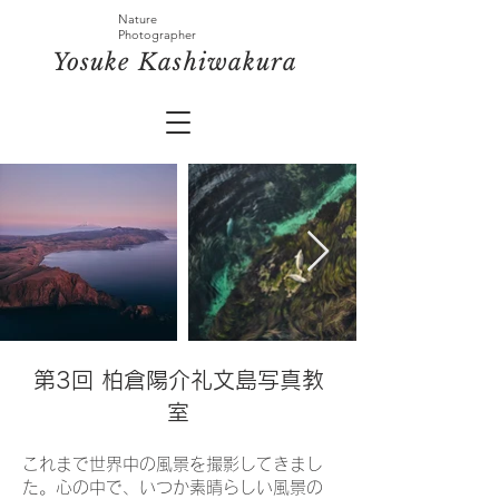
Nature
Photographer
​Yosuke
Kashiwakura
第3回 柏倉陽介礼文島写真教
室
これまで世界中の風景を撮影してきまし
た。心の中で、いつか素晴らしい風景の