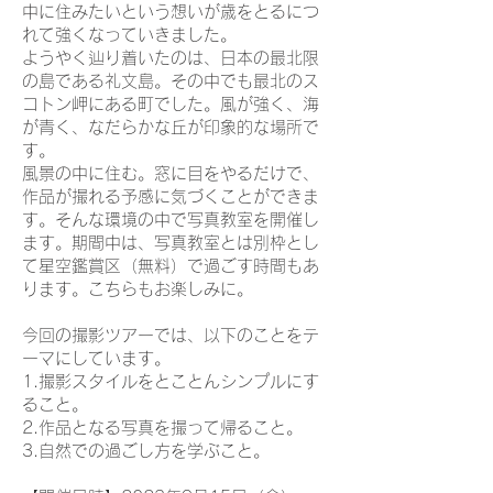
中に住みたいという想いが歳をとるにつ
れて強くなっていきました。
ようやく辿り着いたの
は、日本の最北限
の島である礼文島。その中でも最北のス
コトン岬にある町でした。風が強く、海
が青く、なだらかな丘が印象的な場所で
す。
風景の中に住む。窓に目をやるだけで、
作品が撮れる予感に気づくことができま
す。そんな環境の中で写真教室を開催し
ます。期間中は、写真教室とは別枠とし
て星空鑑賞区（無料）で過ごす時間もあ
ります。こちらもお楽しみに。
今回の撮影ツアーでは、以下のことをテ
ーマにしています。
1.撮影スタイルをとことんシンプルにす
ること。
2.作品となる写真を撮って帰ること。
​3.自然での過ごし方を学ぶこと。