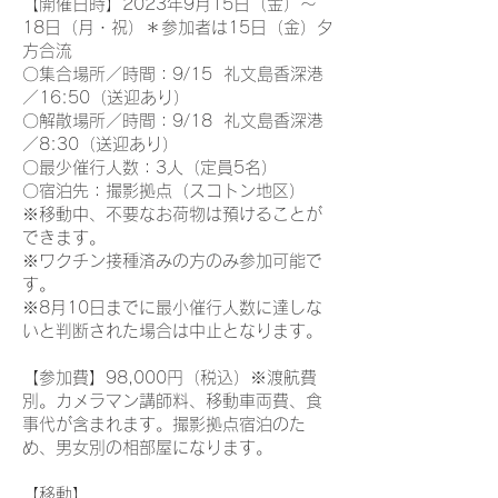
【開催日時】2023年9月15日（金）〜
18日（月・祝）＊参加者は15日（金）夕
方合流
〇集合場所／時間：9/15 礼文島香深港
／16:50（送迎あり）
〇解散場所／時間：9/18 礼文島香深港
／8:30（送迎あり）
〇最少催行人数：3人（定員5名）
〇宿泊先：撮影拠点（スコトン地区）
※移動中、不要なお荷物は預けることが
できます。
※ワクチン接種済みの方のみ参加可能で
す。
※8月10日までに最小催行人数に達しな
いと判断された場合は中止となります。
【参加費】98,000円（税込）※渡航費
別。カメラマン講師料、移動車両費、食
事代が含まれます。撮影拠点宿泊のた
め、男女別の相部屋になります。
【移動】